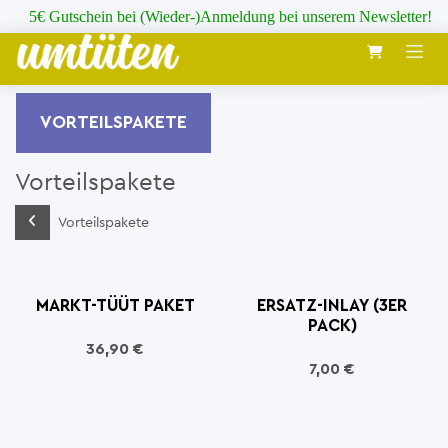
Zum Inhalt springen
5€ Gutschein bei (Wieder-)Anmeldung bei unserem Newsletter!
VORTEILSPAKETE
Vorteilspakete
Vorteilspakete
MARKT-TÜÜT PAKET
ERSATZ-INLAY (3ER
PACK)
36,90
€
7,00
€